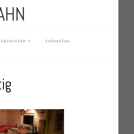
AHN
Töpferofen
Lehmofen
ig