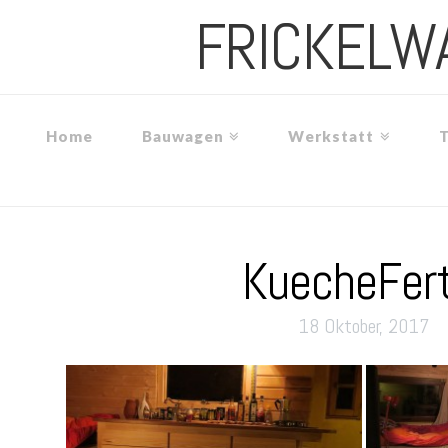
FRICKELW
Home
Bauwagen
Werkstatt
KuecheFert
18 Oktober, 2017