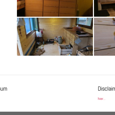
sum
Disclai
hier...