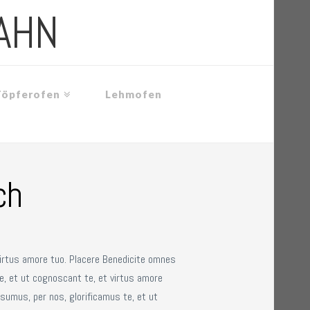
AHN
Töpferofen
Lehmofen
ch
virtus amore tuo. Placere Benedicite omnes
e, et ut cognoscant te, et virtus amore
sumus, per nos, glorificamus te, et ut