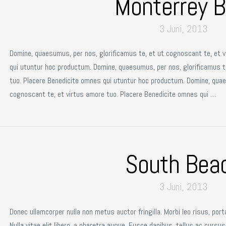
Monterrey B
3 Juni, 2013
Domine, quaesumus, per nos, glorificamus te, et ut cognoscant te, et 
qui utuntur hoc productum. Domine, quaesumus, per nos, glorificamus t
tuo. Placere Benedicite omnes qui utuntur hoc productum. Domine, quae
cognoscant te, et virtus amore tuo. Placere Benedicite omnes qui …
South Bea
3 Juni, 2013
Donec ullamcorper nulla non metus auctor fringilla. Morbi leo risus, por
Nulla vitae elit libero, a pharetra augue. Fusce dapibus, tellus ac cu