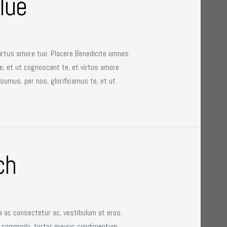
lue
virtus amore tuo. Placere Benedicite omnes
e, et ut cognoscant te, et virtus amore
sumus, per nos, glorificamus te, et ut
ch
ta ac consectetur ac, vestibulum at eros.
rsus commodo, tortor mauris condimentum