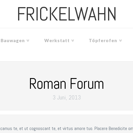
FRICKELWAHN
Bauwagen
Werkstatt
Töpferofen
Roman Forum
3 Juni, 2013
icamus te, et ut cognoscant te, et virtus amore tuo. Placere Benedicite o