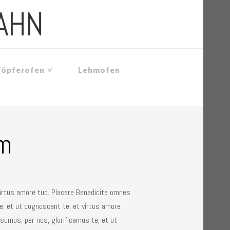
AHN
Töpferofen
Lehmofen
rm
virtus amore tuo. Placere Benedicite omnes
e, et ut cognoscant te, et virtus amore
sumus, per nos, glorificamus te, et ut