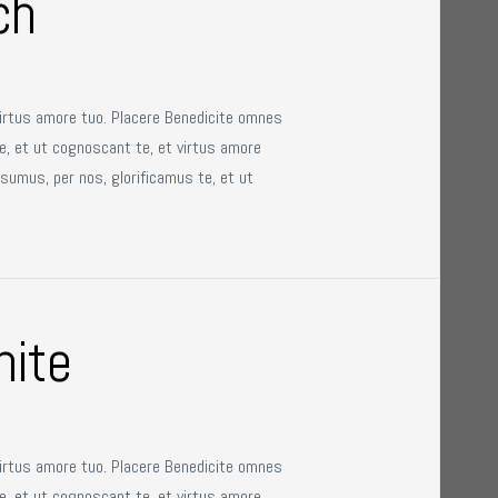
ch
virtus amore tuo. Placere Benedicite omnes
e, et ut cognoscant te, et virtus amore
sumus, per nos, glorificamus te, et ut
hite
virtus amore tuo. Placere Benedicite omnes
e, et ut cognoscant te, et virtus amore