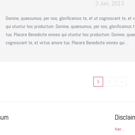
3 Juni, 2013
Domine, quaesumus, per nos, glorificamus te, et ut cognoscant te, et 
qui utuntur hoc productum. Domine, quaesumus, per nos, glorificamus t
tuo. Placere Benedicite omnes qui utuntur hoc productum. Domine, quae
cognoscant te, et virtus amore tuo. Placere Benedicite omnes qui …
1
2
→
sum
Disclai
hier...